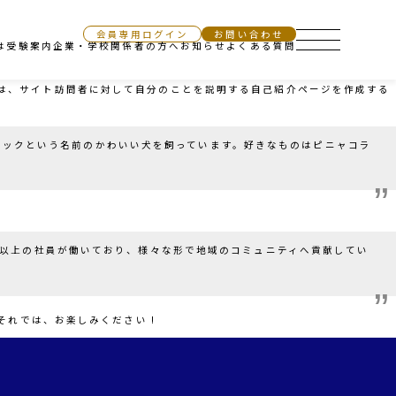
会員専用ログイン
お問い合わせ
は
受験案内
企業・学校関係者の方へ
お知らせ
よくある質問
ずは、サイト訪問者に対して自分のことを説明する自己紹介ページを作成する
ャックという名前のかわいい犬を飼っています。好きなものはピニャコラ
0名以上の社員が働いており、様々な形で地域のコミュニティへ貢献してい
れでは、お楽しみください !