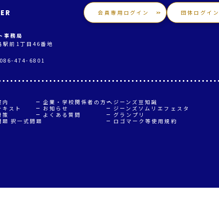
IER
会員専用ログイン
団体ログイ
ト事務局
児島駅前1丁目46番地
086-474-6801
案内
企業・学校関係者の方へ
ジーンズ豆知識
テキスト
お知らせ
ジーンズソムリエフェスタ
対策
よくある質問
グランプリ
問題 択一式問題
ロゴマーク等使用規約