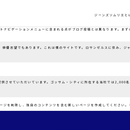
ジーンズソムリエと
サイトナビゲーションメニューに含まれる点がブログ投稿とは異なります。ま
、俳優志望でもあります。これは僕のサイトです。ロサンゼルスに住み、ジ
ご提供させていただいています。ゴッサム・シティに所在する当社では2,00
ージを削除し、独自のコンテンツを含む新しいページを作成してください。そ