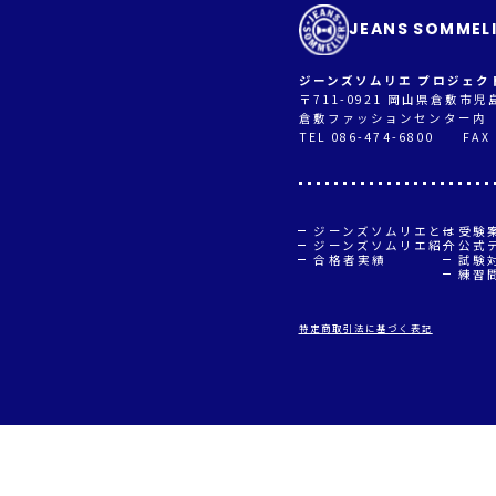
JEANS SOMMEL
ジーンズソムリエ プロジェク
〒711-0921 岡山県倉敷市
倉敷ファッションセンター内
TEL 086-474-6800 FAX 
ジーンズソムリエとは
受験
ジーンズソムリエ紹介
公式
合格者実績
試験
練習
特定商取引法に基づく表記